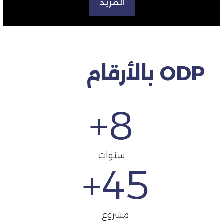
المزيد
ODP بالأرقام
+
8
سنوات
+
45
مشروع