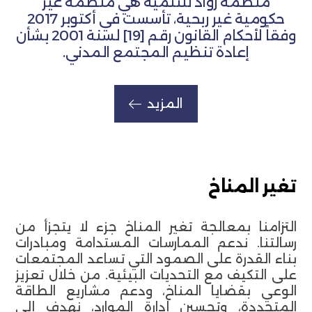
منظمة روّاد للتنمية هي منظمة غير
حكومية غير ربحية، تأسست في أكتوبر 2017
وفقاً لأحكام القانون رقم [19] لسنة 2001 بشأن
إعادة تنظيم المجتمع المدني.
المزيد
تغير المناخ
التزامنا بمعالجة تغير المناخ جزء لا يتجزأ من
رسالتنا. ندعم الممارسات المستدامة ومبادرات
بناء القدرة على الصمود التي تساعد المجتمعات
على التكيف مع التحديات البيئية. من خلال تعزيز
الوعي بقضايا المناخ، ودعم مشاريع الطاقة
المتجددة، وتحسين إدارة الموارد، نهدف إلى