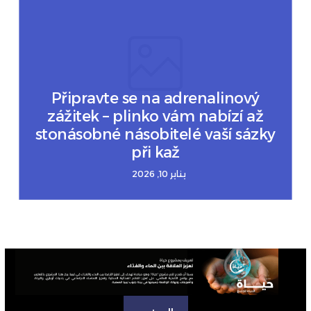
Připravte se na adrenalinový
zážitek – plinko vám nabízí až
stonásobné násobitelé vaší sázky
při kaž
يناير 10, 2026