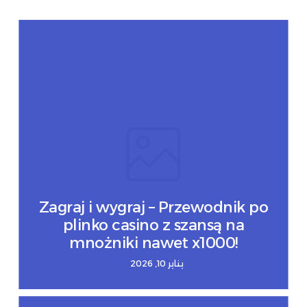
Zagraj i wygraj – Przewodnik po
plinko casino z szansą na
mnożniki nawet x1000!
يناير 10, 2026