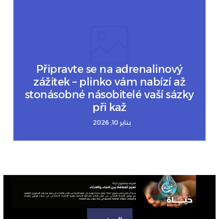
Připravte se na adrenalinový
zážitek – plinko vám nabízí až
stonásobné násobitelé vaší sázky
při kaž
يناير 10, 2026