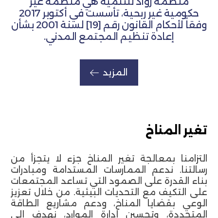
منظمة روّاد للتنمية هي منظمة غير
حكومية غير ربحية، تأسست في أكتوبر 2017
وفقاً لأحكام القانون رقم [19] لسنة 2001 بشأن
إعادة تنظيم المجتمع المدني.
المزيد
تغير المناخ
التزامنا بمعالجة تغير المناخ جزء لا يتجزأ من
رسالتنا. ندعم الممارسات المستدامة ومبادرات
بناء القدرة على الصمود التي تساعد المجتمعات
على التكيف مع التحديات البيئية. من خلال تعزيز
الوعي بقضايا المناخ، ودعم مشاريع الطاقة
المتجددة، وتحسين إدارة الموارد، نهدف إلى