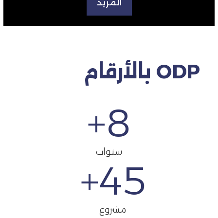
المزيد
ODP بالأرقام
+
8
سنوات
+
45
مشروع