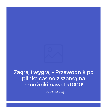
Zagraj i wygraj – Przewodnik po
plinko casino z szansą na
mnożniki nawet x1000!
يناير 10, 2026