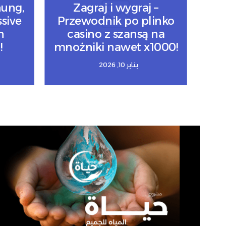
nung,
Zagraj i wygraj –
sive
Przewodnik po plinko
n
casino z szansą na
!
mnożniki nawet x1000!
يناير 10, 2026