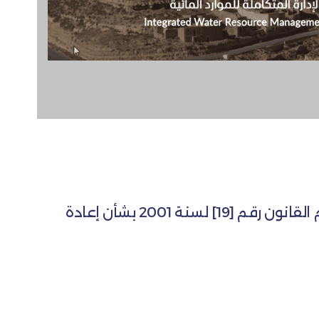
منظمة روّاد للتنمية هي منظمة غير حكومية غير ربحية، تأسست في أكتوبر 2017 وفقاً لأحكام القانون رقم [19] لسنة 2001 بشأن إعادة