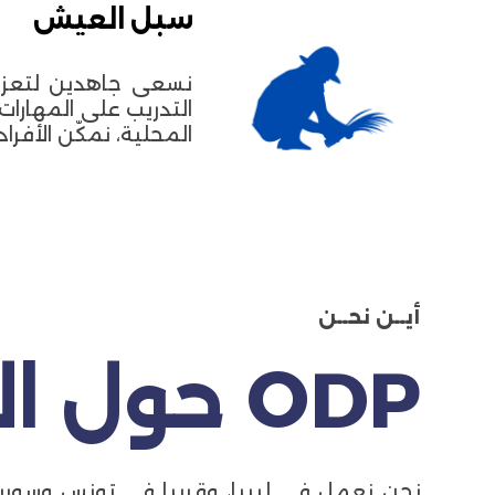
سبل العيش
نسعى جاهدين لتعزيز
التدريب على المهارات
المحلية، نمكّن الأفر
أيــن نحــن
ODP حول العالم
نحن نعمل في ليبيا، وقريبا في تونس وسوريا 