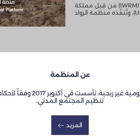
يُموّل مشروع الإدارة المتكاملة للموارد المائية (IWRM) من قِبل مملكة
الدنمارك وبرنامج الأمم المتحدة الإنمائي (UNDP)، ​​وتُنفّذه منظمة الرواد
عن المنظمة
تنظيم المجتمع المدني.
المزيد