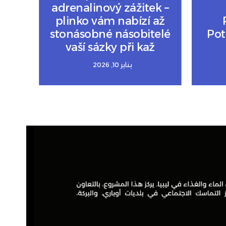
adrenalinový zážitek –
plinko vám nabízí až
stonásobné násobitelé
Pot
vaší sázky při kaž
يناير 10, 2026