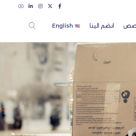
لقصص
انضم الينا
English