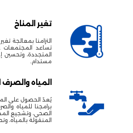
تغير المناخ
التزامنا بمعالجة تغي
تساعد المجتمعات عل
المتجددة، وتحسين إد
مستدام.
المياه والصرف ال
يُعدّ الحصول على الم
برامجنا للمياه والص
الصحي، وتشجيع المما
المنقولة بالمياه، و