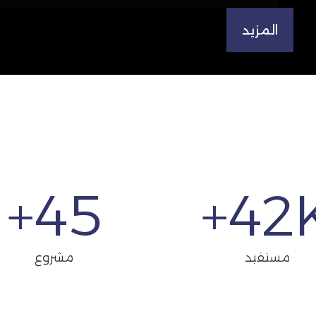
المزيد
+
45
42
K
مستفيد
مشروع