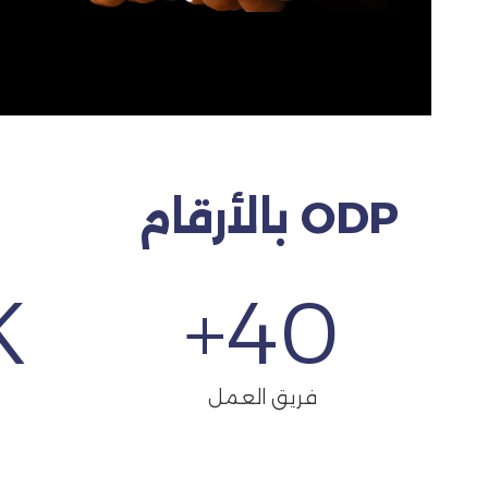
ODP بالأرقام
+
+
40
فريق العمل