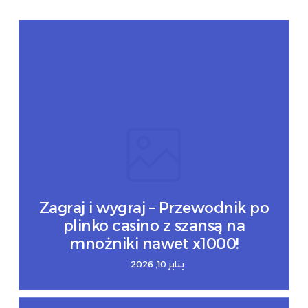
Zagraj i wygraj – Przewodnik po
plinko casino z szansą na
mnożniki nawet x1000!
يناير 10, 2026