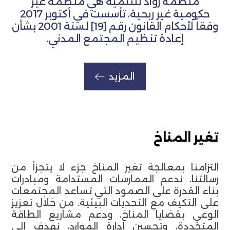
منظمة روّاد للتنمية هي منظمة غير
حكومية غير ربحية، تأسست في أكتوبر 2017
وفقاً لأحكام القانون رقم [19] لسنة 2001 بشأن
إعادة تنظيم المجتمع المدني.
المزيد
تغير المناخ
التزامنا بمعالجة تغير المناخ جزء لا يتجزأ من
رسالتنا. ندعم الممارسات المستدامة ومبادرات
بناء القدرة على الصمود التي تساعد المجتمعات
على التكيف مع التحديات البيئية. من خلال تعزيز
الوعي بقضايا المناخ، ودعم مشاريع الطاقة
المتجددة، وتحسين إدارة الموارد، نهدف إلى