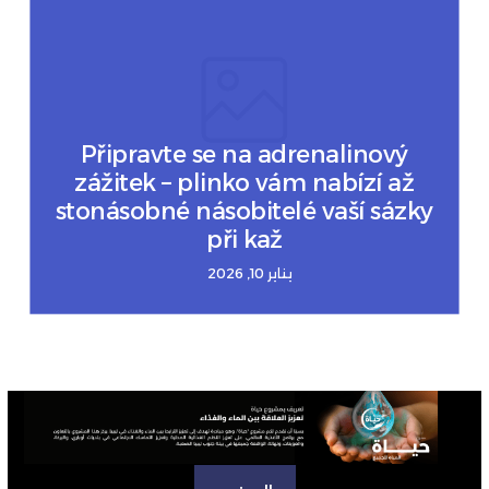
Připravte se na adrenalinový
zážitek – plinko vám nabízí až
stonásobné násobitelé vaší sázky
při kaž
يناير 10, 2026