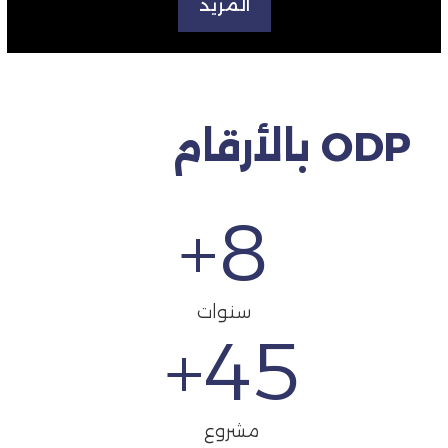
المزيد
ODP بالأرقام
+
8
سنوات
+
45
مشروع