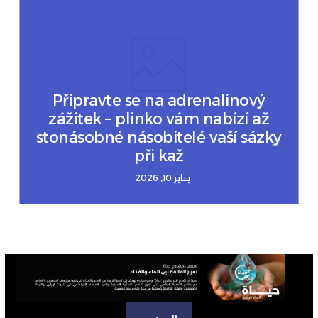
Připravte se na adrenalinový
zážitek – plinko vám nabízí až
stonásobné násobitelé vaší sázky
při kaž
يناير 10, 2026