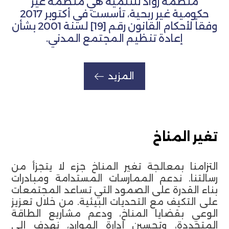
منظمة روّاد للتنمية هي منظمة غير
حكومية غير ربحية، تأسست في أكتوبر 2017
وفقاً لأحكام القانون رقم [19] لسنة 2001 بشأن
إعادة تنظيم المجتمع المدني.
المزيد
تغير المناخ
التزامنا بمعالجة تغير المناخ جزء لا يتجزأ من
رسالتنا. ندعم الممارسات المستدامة ومبادرات
بناء القدرة على الصمود التي تساعد المجتمعات
على التكيف مع التحديات البيئية. من خلال تعزيز
الوعي بقضايا المناخ، ودعم مشاريع الطاقة
المتجددة، وتحسين إدارة الموارد، نهدف إلى