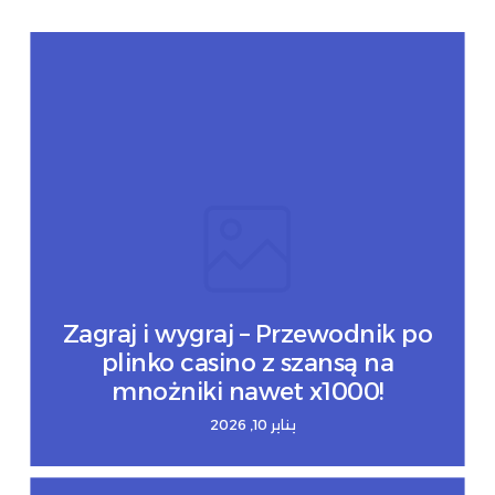
Zagraj i wygraj – Przewodnik po
plinko casino z szansą na
mnożniki nawet x1000!
يناير 10, 2026