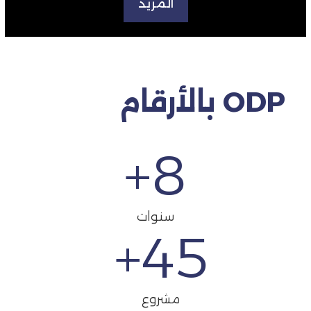
المزيد
ODP بالأرقام
+
8
سنوات
+
45
مشروع