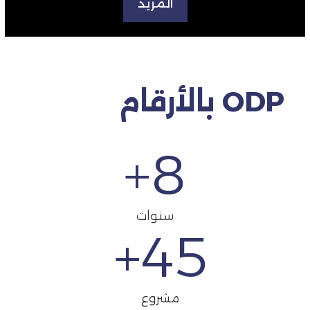
المزيد
ODP بالأرقام
+
8
سنوات
+
45
مشروع