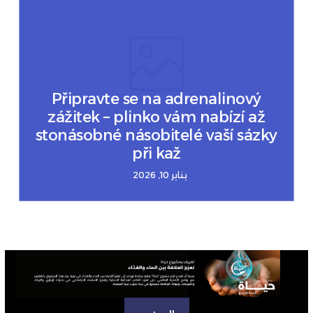
Připravte se na adrenalinový
zážitek – plinko vám nabízí až
stonásobné násobitelé vaší sázky
při kaž
يناير 10, 2026