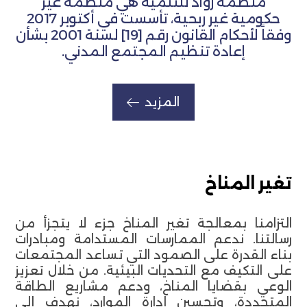
منظمة روّاد للتنمية هي منظمة غير
حكومية غير ربحية، تأسست في أكتوبر 2017
وفقاً لأحكام القانون رقم [19] لسنة 2001 بشأن
إعادة تنظيم المجتمع المدني.
المزيد
تغير المناخ
التزامنا بمعالجة تغير المناخ جزء لا يتجزأ من
رسالتنا. ندعم الممارسات المستدامة ومبادرات
بناء القدرة على الصمود التي تساعد المجتمعات
على التكيف مع التحديات البيئية. من خلال تعزيز
الوعي بقضايا المناخ، ودعم مشاريع الطاقة
المتجددة، وتحسين إدارة الموارد، نهدف إلى