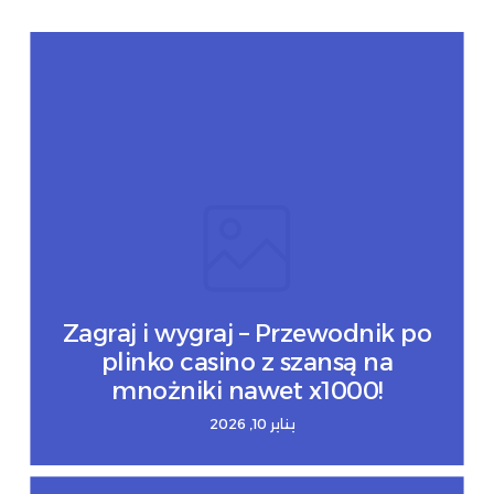
Zagraj i wygraj – Przewodnik po
plinko casino z szansą na
mnożniki nawet x1000!
يناير 10, 2026