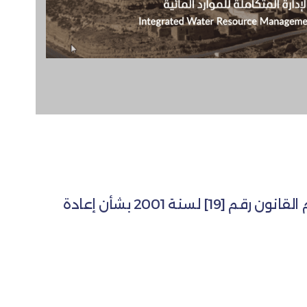
منظمة روّاد للتنمية هي منظمة غير حكومية غير ربحية، تأسست في أكتوبر 2017 وفقاً لأحكام القانون رقم [19] لسنة 2001 بشأن إعادة