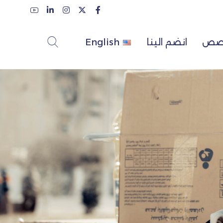
لقصص
انضم الينا
English