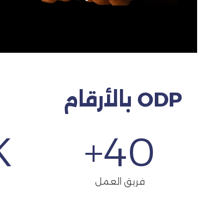
ODP بالأرقام
+
+
40
فريق العمل