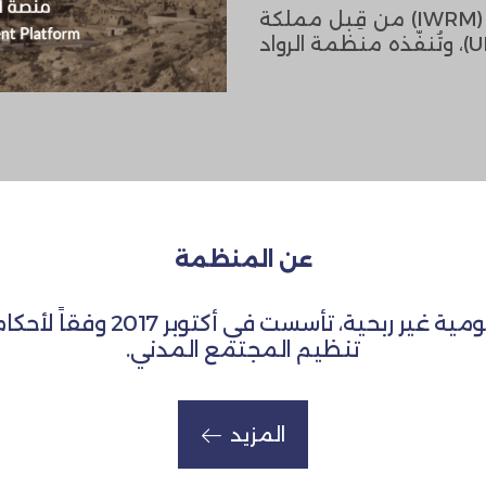
يُموّل مشروع الإدارة المتكاملة للموارد المائية (IWRM) من قِبل مملكة
الدنمارك وبرنامج الأمم المتحدة الإنمائي (UNDP)، ​​وتُنفّذه منظمة الرواد
عن المنظمة
تنظيم المجتمع المدني.
المزيد