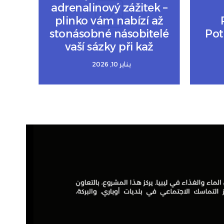
adrenalinový zážitek –
plinko vám nabízí až
stonásobné násobitelé
Pot
vaší sázky při kaž
يناير 10, 2026