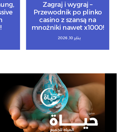
nung,
Zagraj i wygraj –
sive
Przewodnik po plinko
n
casino z szansą na
!
mnożniki nawet x1000!
يناير 10, 2026