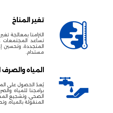
تغير المناخ
التزامنا بمعالجة تغي
تساعد المجتمعات عل
المتجددة، وتحسين إد
مستدام.
المياه والصرف ال
يُعدّ الحصول على الم
برامجنا للمياه والص
الصحي، وتشجيع المما
المنقولة بالمياه، و