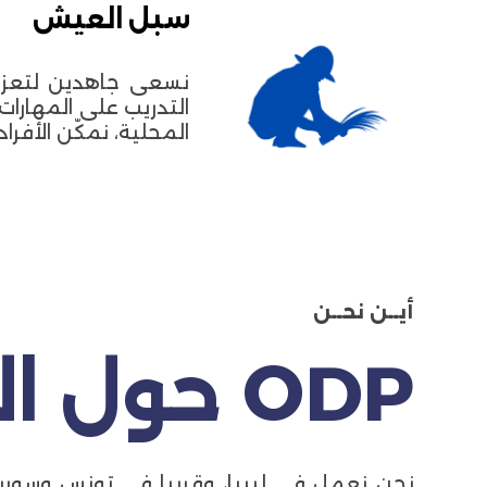
سبل العيش
نسعى جاهدين لتعزيز
التدريب على المهارات
المحلية، نمكّن الأفر
أيــن نحــن
ODP حول العالم
نحن نعمل في ليبيا، وقريبا في تونس وسوريا 