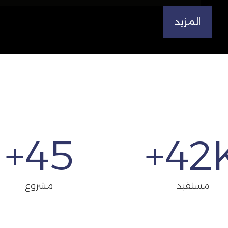
المزيد
+
45
42
K
مستفيد
مشروع