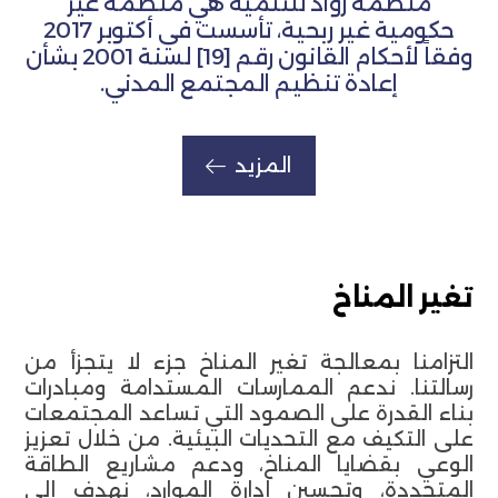
منظمة روّاد للتنمية هي منظمة غير
حكومية غير ربحية، تأسست في أكتوبر 2017
وفقاً لأحكام القانون رقم [19] لسنة 2001 بشأن
إعادة تنظيم المجتمع المدني.
المزيد
تغير المناخ
التزامنا بمعالجة تغير المناخ جزء لا يتجزأ من
رسالتنا. ندعم الممارسات المستدامة ومبادرات
بناء القدرة على الصمود التي تساعد المجتمعات
على التكيف مع التحديات البيئية. من خلال تعزيز
الوعي بقضايا المناخ، ودعم مشاريع الطاقة
المتجددة، وتحسين إدارة الموارد، نهدف إلى