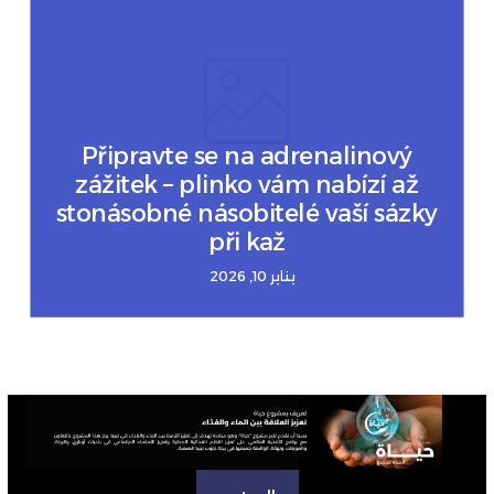
Připravte se na adrenalinový
zážitek – plinko vám nabízí až
stonásobné násobitelé vaší sázky
při kaž
يناير 10, 2026