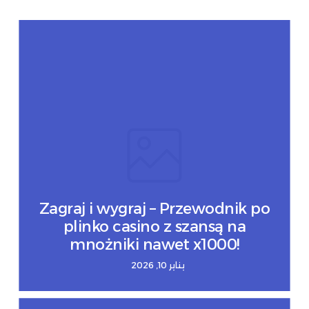
Zagraj i wygraj – Przewodnik po
plinko casino z szansą na
mnożniki nawet x1000!
يناير 10, 2026