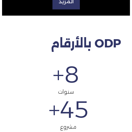
المزيد
ODP بالأرقام
+
8
سنوات
+
45
مشروع