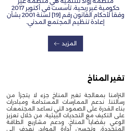
منظمة روّاد للتنمية هي منظمة غير
حكومية غير ربحية، تأسست في أكتوبر 2017
وفقاً لأحكام القانون رقم [19] لسنة 2001 بشأن
إعادة تنظيم المجتمع المدني.
المزيد
تغير المناخ
التزامنا بمعالجة تغير المناخ جزء لا يتجزأ من
رسالتنا. ندعم الممارسات المستدامة ومبادرات
بناء القدرة على الصمود التي تساعد المجتمعات
على التكيف مع التحديات البيئية. من خلال تعزيز
الوعي بقضايا المناخ، ودعم مشاريع الطاقة
المتجددة، وتحسين إدارة الموارد، نهدف إلى