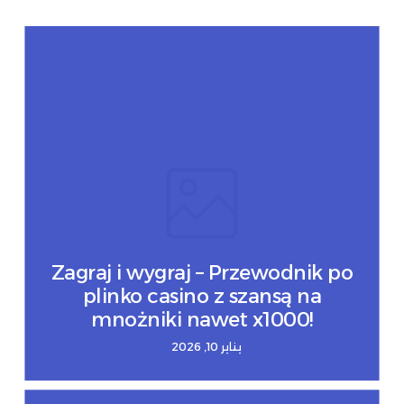
Zagraj i wygraj – Przewodnik po
plinko casino z szansą na
mnożniki nawet x1000!
يناير 10, 2026