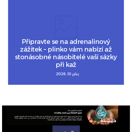
Připravte se na adrenalinový
zážitek – plinko vám nabízí až
stonásobné násobitelé vaší sázky
při kaž
يناير 10, 2026