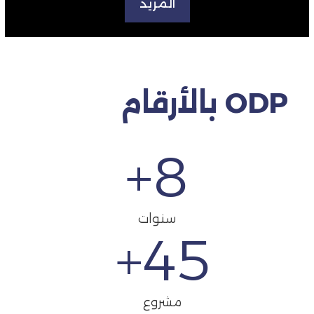
المزيد
ODP بالأرقام
+
8
سنوات
+
45
مشروع