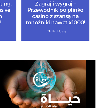
nung,
Zagraj i wygraj –
sive
Przewodnik po plinko
n
casino z szansą na
!
mnożniki nawet x1000!
يناير 10, 2026