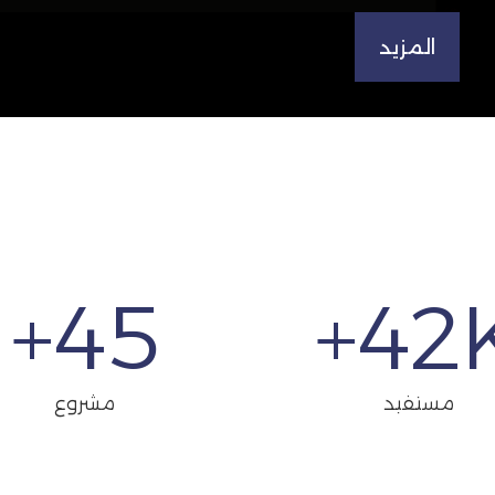
المزيد
+
45
42
K
مستفيد
مشروع