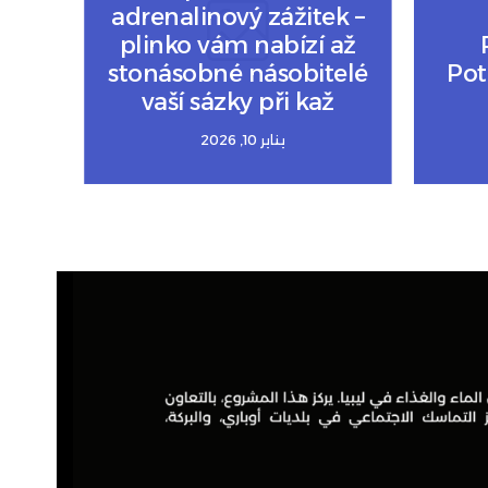
adrenalinový zážitek –
plinko vám nabízí až
stonásobné násobitelé
Pot
vaší sázky při kaž
يناير 10, 2026