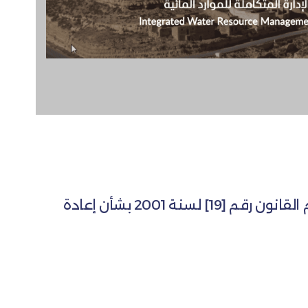
منظمة روّاد للتنمية هي منظمة غير حكومية غير ربحية، تأسست في أكتوبر 2017 وفقاً لأحكام القانون رقم [19] لسنة 2001 بشأن إعادة