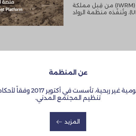
يُموّل مشروع الإدارة المتكاملة للموارد المائية (IWRM) من قِبل مملكة
الدنمارك وبرنامج الأمم المتحدة الإنمائي (UNDP)، ​​وتُنفّذه منظمة الرواد
عن المنظمة
تنظيم المجتمع المدني.
المزيد