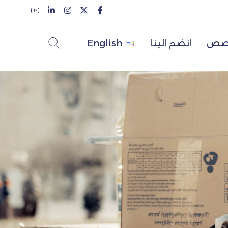
لقصص
انضم الينا
English