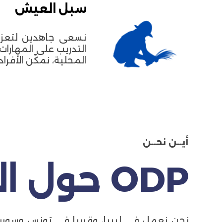
سبل العيش
نسعى جاهدين لتعزيز
التدريب على المهارات
المحلية، نمكّن الأفر
أيــن نحــن
ODP حول العالم
نحن نعمل في ليبيا، وقريبا في تونس وسوريا 