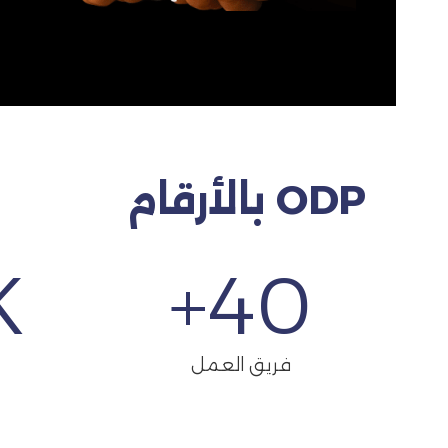
ODP بالأرقام
+
+
40
فريق العمل