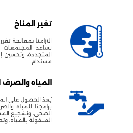
تغير المناخ
التزامنا بمعالجة تغي
تساعد المجتمعات عل
المتجددة، وتحسين إد
مستدام.
المياه والصرف ال
يُعدّ الحصول على الم
برامجنا للمياه والص
الصحي، وتشجيع المما
المنقولة بالمياه، و