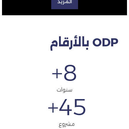
المزيد
ODP بالأرقام
+
8
سنوات
+
45
مشروع