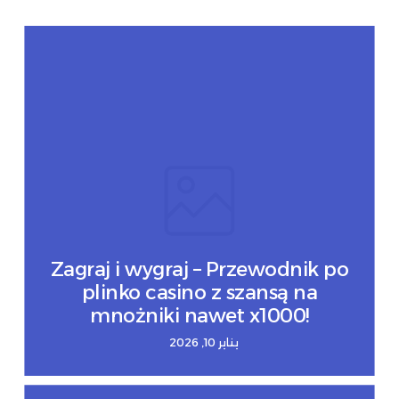
Zagraj i wygraj – Przewodnik po
plinko casino z szansą na
mnożniki nawet x1000!
يناير 10, 2026