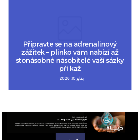
Připravte se na adrenalinový
zážitek – plinko vám nabízí až
stonásobné násobitelé vaší sázky
při kaž
يناير 10, 2026