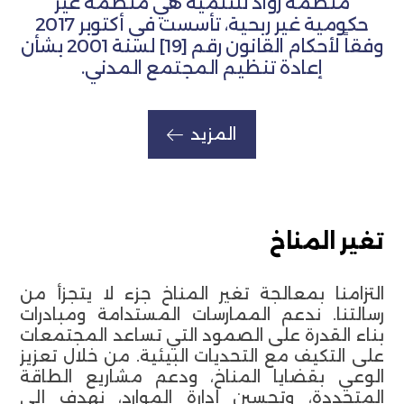
منظمة روّاد للتنمية هي منظمة غير
حكومية غير ربحية، تأسست في أكتوبر 2017
وفقاً لأحكام القانون رقم [19] لسنة 2001 بشأن
إعادة تنظيم المجتمع المدني.
المزيد
تغير المناخ
التزامنا بمعالجة تغير المناخ جزء لا يتجزأ من
رسالتنا. ندعم الممارسات المستدامة ومبادرات
بناء القدرة على الصمود التي تساعد المجتمعات
على التكيف مع التحديات البيئية. من خلال تعزيز
الوعي بقضايا المناخ، ودعم مشاريع الطاقة
المتجددة، وتحسين إدارة الموارد، نهدف إلى