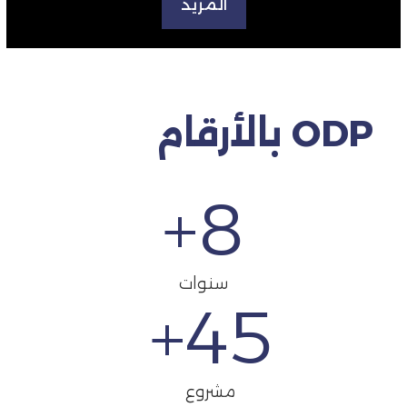
المزيد
ODP بالأرقام
+
8
سنوات
+
45
مشروع