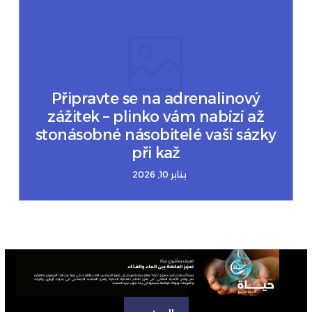
Připravte se na adrenalinový
zážitek – plinko vám nabízí až
stonásobné násobitelé vaší sázky
při kaž
يناير 10, 2026