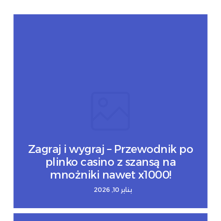
Zagraj i wygraj – Przewodnik po
plinko casino z szansą na
mnożniki nawet x1000!
يناير 10, 2026