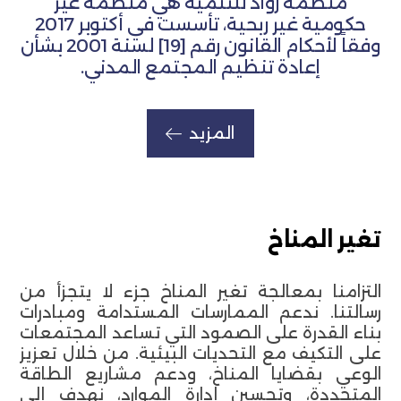
منظمة روّاد للتنمية هي منظمة غير
حكومية غير ربحية، تأسست في أكتوبر 2017
وفقاً لأحكام القانون رقم [19] لسنة 2001 بشأن
إعادة تنظيم المجتمع المدني.
المزيد
تغير المناخ
التزامنا بمعالجة تغير المناخ جزء لا يتجزأ من
رسالتنا. ندعم الممارسات المستدامة ومبادرات
بناء القدرة على الصمود التي تساعد المجتمعات
على التكيف مع التحديات البيئية. من خلال تعزيز
الوعي بقضايا المناخ، ودعم مشاريع الطاقة
المتجددة، وتحسين إدارة الموارد، نهدف إلى