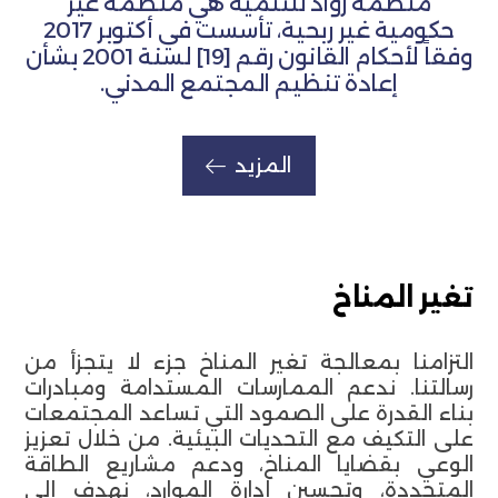
منظمة روّاد للتنمية هي منظمة غير
حكومية غير ربحية، تأسست في أكتوبر 2017
وفقاً لأحكام القانون رقم [19] لسنة 2001 بشأن
إعادة تنظيم المجتمع المدني.
المزيد
تغير المناخ
التزامنا بمعالجة تغير المناخ جزء لا يتجزأ من
رسالتنا. ندعم الممارسات المستدامة ومبادرات
بناء القدرة على الصمود التي تساعد المجتمعات
على التكيف مع التحديات البيئية. من خلال تعزيز
الوعي بقضايا المناخ، ودعم مشاريع الطاقة
المتجددة، وتحسين إدارة الموارد، نهدف إلى