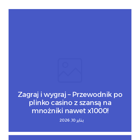
Zagraj i wygraj – Przewodnik po
plinko casino z szansą na
mnożniki nawet x1000!
يناير 10, 2026