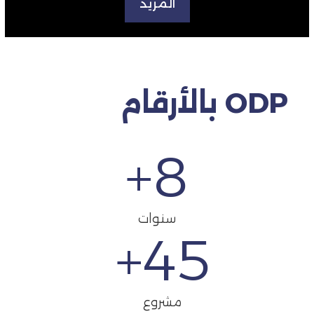
المزيد
ODP بالأرقام
+
8
سنوات
+
45
مشروع