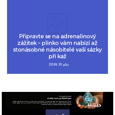
Připravte se na adrenalinový
zážitek – plinko vám nabízí až
stonásobné násobitelé vaší sázky
při kaž
يناير 10, 2026