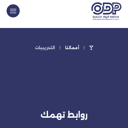
أعمالنا
التدريببات
روابط تهمك